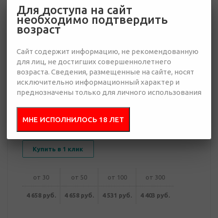
Для доступа на сайт
необходимо подтвердить
4 403 руб.
возраст
Много
Сайт содержит информацию, не рекомендованную
Добавить в
Отправить
для лиц, не достигших совершеннолетнего
запрос
возраста. Сведения, размещенные на сайте, носят
презентацию
исключительно информационный характер и
преднозначены только для личного использования
МНЕ ИСПОЛНИЛОСЬ 18 ЛЕТ
В корзину
Купить в 1 клик
от 30
от 50
от 100
от 300
4 658 руб.
4 658 руб.
4 531 руб.
4 403 руб.