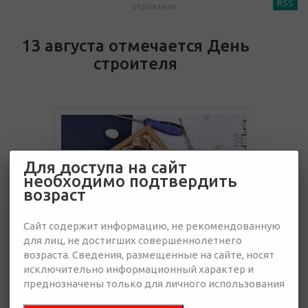
RSS
строителя
13 августа отмечается День
строителя
Для доступа на сайт
необходимо подтвердить
возраст
Сайт содержит информацию, не рекомендованную
для лиц, не достигших совершеннолетнего
возраста. Сведения, размещенные на сайте, носят
11 июля 2022
исключительно информационный характер и
преднозначены только для личного использования
В строительной сфере работает множество людей, поэтому
подарки на День строителя весьма востребованы. Компания