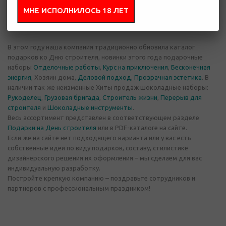
Shokobrand предлагает широкий выбор подарочных наборов для
МНЕ ИСПОЛНИЛОСЬ 18 ЛЕТ
работников этой профессии.
В этом году наша компания традиционно обновила каталог
подарков ко Дню строителя, новинки этого года подарочные
наборы
Отделочные работы
,
Курс на приключения
,
Бесконечная
энергия
, Хозяин дома,
Деловой подход
,
Прозрачная эстетика
. В
наличии так же неизменные Хиты продаж шоколадные наборы:
Рукоделец
,
Грузовая бригада
,
Строитель жизни
,
Перерыв для
строителя
и
Шоколадные инструменты
.
Весь ассортимент представлен в соответствующем разделе
Подарки на День строителя
или в PDF-каталоге на сайте.
Если же на сайте нет подходящего варианта или у вас есть
собственные идеи по виду подарков, составу, стилистике
дизайнерского решения их оформления – мы сделаем для вас
индивидуальную разработку.
Постройте крепкую компанию – поздравьте сотрудников и
партнеров с профессиональным праздником!