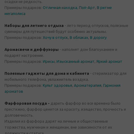
осадки не редкость.
Примеры подарков:
Отличная находка
,
Поп-Арт
,
В ритме
мегаполиса
Наборы для летнего отдыха
- лето период отпусков, полезные
сувениры для путешествий будут особенно актуальны.
Примеры подарков:
Х
очу в отпуск
,
В облаках
,
В дорогу
Аромасвечи и диффузоры
- наполнят дом благоуханием и
подарят настроение.
Примеры подарков:
Ирисы
,
Изысканный аромат
,
Яркий аромат
Полезные гаджеты для дома и кабинета
- стерилизатор
для
мобильного телефона, увлажнитель воздуха.
Примеры подарков:
Культ здоровья
,
Ароматерапия
,
Гармония
ароматов
Фарфоровая посуда -
дарить фарфор во все времена было
престижно, фарфор ценится за красоту, изящество, прочность и
долговечность.
Изделия из фарфора дарят на личные и общественные
торжества, мужчинам и женщинам, вне зависимости от их
должности и статуса.