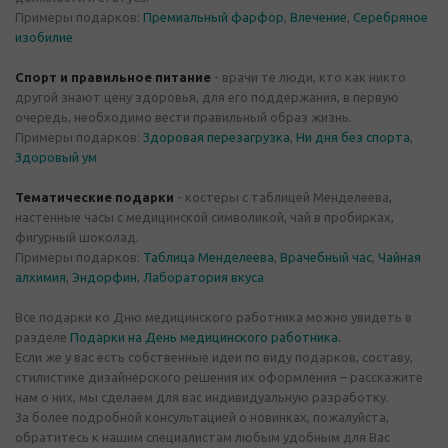
Примеры подарков:
Премиальный фарфор
,
Влечение
,
Серебряное
изобилие
Спорт и правильное питание
- врачи те люди, кто как никто
другой знают цену здоровья, для его поддержания, в первую
очередь, необходимо вести правильный образ жизнь.
Примеры подарков:
Здоровая перезагрузка
,
Ни дня без спорта
,
Здоровый ум
Тематические подарки
- костеры с таблицей Менделеева,
настенные часы с медицинской символикой, чай в пробирках,
фигурный шоколад.
Примеры подарков:
Таблица Менделеева
,
Врачебный час
,
Чайная
алхимия
,
Эндорфин
,
Лаборатория вкуса
Все подарки ко Дню медицинского работника можно увидеть в
разделе
Подарки на День медицинского работника.
Если же у вас есть собственные идеи по виду подарков, составу,
стилистике дизайнерского решения их оформления – расскажите
нам о них, мы сделаем для вас индивидуальную разработку.
За более подробной консультацией о новинках, пожалуйста,
обратитесь к нашим специалистам любым удобным для Вас