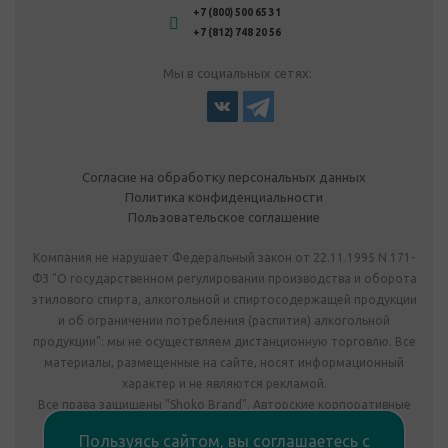
+7 (800) 500 65 31
+7 (812) 748 20 56
Мы в социальных сетях:
Согласие на обработку персональных данных
Политика конфиденциальности
Пользовательское соглашение
Компания не нарушает Федеральный закон от 22.11.1995 N 171-
ФЗ "О государственном регулировании производства и оборота
этилового спирта, алкогольной и спиртосодержащей продукции
и об ограничении потребления (распития) алкогольной
продукции": мы не осуществляем дистанционную торговлю. Все
материалы, размещенные на сайте, носят информационный
характер и не являются рекламой.
Все права защищены "Shoko Brand". Авторские корпоративные
подарки собственного производства.
Пользуясь сайтом, вы соглашаетесь с
Комплектация подарка может отличаться от изображения.